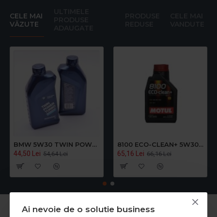
ULTIMELE
CELE MAI
PRODUSE
CELE MAI
PRODUSE
VĂZUTE
REDUSE
VANDUTE
ADAUGATE
BMW 5W30 TWIN POWER TURBO LL-04 5W-30 1L
8100 ECO-CLEAN+ 5W30 1L
44,50 Lei
65,16 Lei
54,64 Lei
66,16 Lei
Ai nevoie de o solutie business