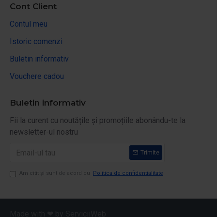
Cont Client
Contul meu
Istoric comenzi
Buletin informativ
Vouchere cadou
Buletin informativ
Fii la curent cu noutățile și promoțiile abonându-te la
newsletter-ul nostru
Trimite
Am citit şi sunt de acord cu
Politica de confidentialitate
Made with ❤ by ServiciiWeb