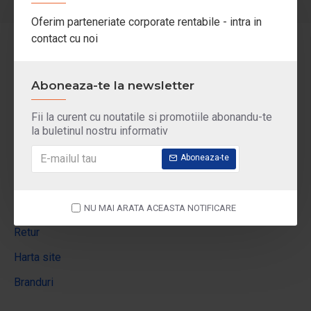
Oferim parteneriate corporate rentabile - intra in
contact cu noi
Informatii
Despre noi
Aboneaza-te la newsletter
Livrare
Fii la curent cu noutatile si promotiile abonandu-te
Politica de confidentialitate
la buletinul nostru informativ
Termeni si conditii
Aboneaza-te
Serviciu clienti
Contact
NU MAI ARATA ACEASTA NOTIFICARE
Retur
Harta site
Branduri