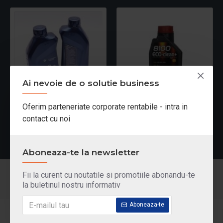
Ai nevoie de o solutie business
Oferim parteneriate corporate rentabile - intra in
BMW 5W30 TWIN POWER TURBO LL-04 5W-30 1L
8100 ECO-CLEAN+ 5W30 1L
44,50 Lei
65,16 Lei
54,64 Lei
66,16 Lei
contact cu noi
Aboneaza-te la newsletter
Fii la curent cu noutatile si promotiile abonandu-te
la buletinul nostru informativ
Aboneaza-te
Informatii