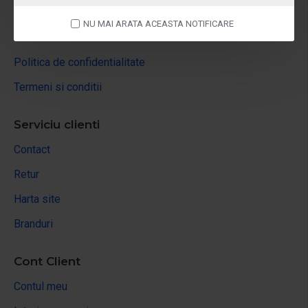
Despre noi
NU MAI ARATA ACEASTA NOTIFICARE
Livrare
Politica de confidentialitate
Termeni si conditii
Serviciu clienti
Contact
Retur
Harta site
Branduri
Cont Client
Contul meu