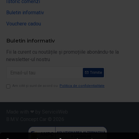
Istoric comenzi
Buletin informativ
Vouchere cadou
Buletin informativ
Fii la curent cu noutățile și promoțiile abonându-te la
newsletter-ul nostru
Trimite
Am citit şi sunt de acord cu
Politica de confidentialitate
Made with ❤ by ServiciiWeb
B.M.V. Concept Car ©
2026