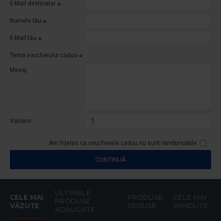
E-Mail destinatar
Numele tău
E-Mail tău
Tema voucherului cadou
Mesaj
Valoare
Am înţeles că voucherele cadou nu sunt rambursabile.
CONTINUĂ
ULTIMELE
CELE MAI
PRODUSE
CELE MAI
PRODUSE
VĂZUTE
REDUSE
VANDUTE
ADAUGATE