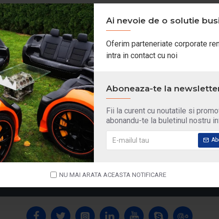
Ai nevoie de o solutie bus
Oferim parteneriate corporate ren
CONTINUĂ
intra in contact cu noi
Aboneaza-te la newslette
Fii la curent cu noutatile si promot
PRODUSE REDUSE
CELE MAI VANDUTE
abonandu-te la buletinul nostru i
8100 ECO-CLEAN+ 5W30 1L
4000 MOTION 15W
Ab
65,16 Lei
162,19 Lei
66,16 Lei
163,39 Le
NU MAI ARATA ACEASTA NOTIFICARE