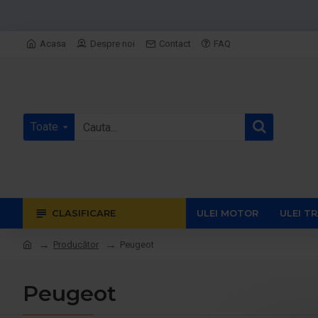
Acasa
Despre noi
Contact
FAQ
Toate
CLASIFICARE
ULEI MOTOR
ULEI T
Producător
Peugeot
Peugeot