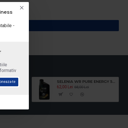
iness
tabile -
r
iile
nformativ
40 5L
SELENIA WR PURE ENERGY 5W30 1L
oneaza-te
62,00 Lei
i
68,00 Lei