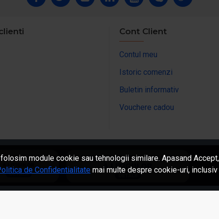
clienti
Cont Client
Contul meu
Istoric comenzi
Buletin informativ
Vouchere cadou
 folosim module cookie sau tehnologii similare. Apasand Accept, 
olitica de Confidentialitate
mai multe despre cookie-uri, inclusiv 