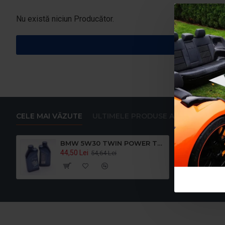
Nu există niciun Producător.
CELE MAI VĂZUTE
ULTIMELE PRODUSE ADAUGATE
BMW 5W30 TWIN POWER TURBO LL-04 5W-30 1L
44,50 Lei
54,64 Lei