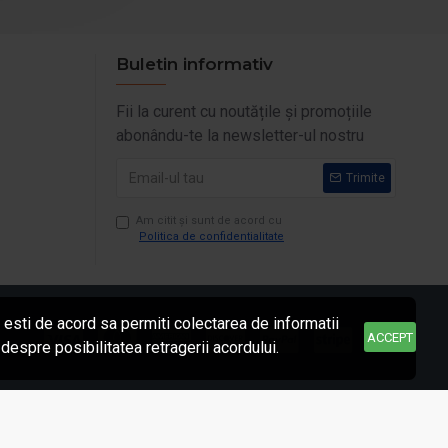
Buletin informativ
Fii la curent cu noutățile și promoțiile
abonându-te la newsletter-ul nostru
Trimite
Am citit şi sunt de acord cu
Politica de confidentialitate
esti de acord sa permiti colectarea de informatii
ACCEPT
despre posibilitatea retragerii acordului.