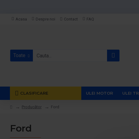
Acasa
Despre noi
Contact
FAQ
Toate
CLASIFICARE
ULEI MOTOR
ULEI T
Producător
Ford
Ford