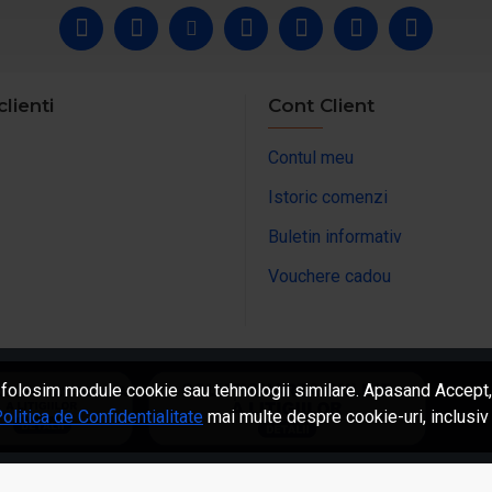
clienti
Cont Client
Contul meu
Istoric comenzi
Buletin informativ
Vouchere cadou
 folosim module cookie sau tehnologii similare. Apasand Accept, 
olitica de Confidentialitate
mai multe despre cookie-uri, inclusiv 