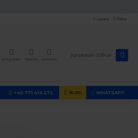
Livrare
Retur
0 produs(e) - 0,00 Lei
Inregistrare
Favorite
Compara
+40 771 414 272
WHATSAPP
BLOG