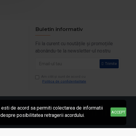
Buletin informativ
Fii la curent cu noutățile și promoțiile
abonându-te la newsletter-ul nostru
Trimite
Am citit şi sunt de acord cu
Politica de confidentialitate
esti de acord sa permiti colectarea de informatii
ACCEPT
despre posibilitatea retragerii acordului.