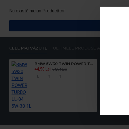
Nu există niciun Producător.
CELE MAI VĂZUTE
ULTIMELE PRODUSE ADAUGATE
BMW 5W30 TWIN POWER TURBO LL-04 5W-30 1L
44,50 Lei
54,64 Lei