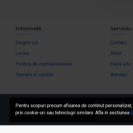
Informatii
Serviciu 
Despre noi
Contact
Livrare
Retur
Politica de confidentialitate
Harta site
Termeni si conditii
Branduri
Pentru scopuri precum afisarea de continut personalizat,
Made with ❤ by ServiciiWeb
prin cookie-uri sau tehnologii similare. Afla in sectiunea
P
B.M.V. Concept Car ©
2026