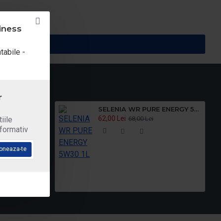
iness
tabile -
r
40 5L
SELENIA WR PURE ENERGY 5W30 1L
62,00 Lei
i
68,00 Lei
iile
nformativ
oneaza-te