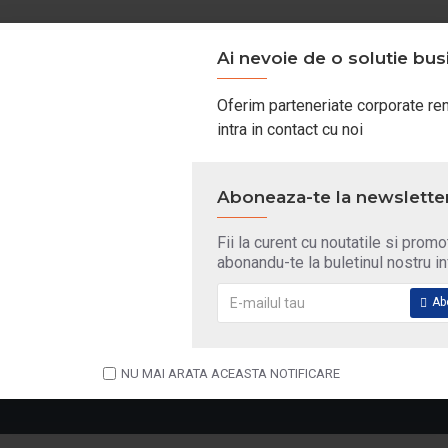
Ai nevoie de o solutie bus
CONTINUĂ
Oferim parteneriate corporate ren
intra in contact cu noi
PRODUSE REDUSE
CELE MAI VANDUTE
Aboneaza-te la newslette
8100 ECO-CLEAN+ 5W30 1L
4000 MOTION 15W
65,16 Lei
162,19 Lei
66,16 Lei
163,39 Le
Fii la curent cu noutatile si promot
abonandu-te la buletinul nostru i
Ab
NU MAI ARATA ACEASTA NOTIFICARE