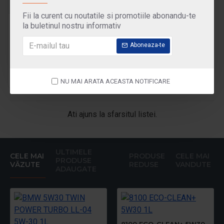
PETRONAS
71521MH2EU
Fii la curent cu noutatile si promotiile abonandu-te
la buletinul nostru informativ
URANIA IVECO DAILY LS
5W-30 5l
Aboneaza-te
250,00 Lei
295,00 Lei
NU MAI ARATA ACEASTA NOTIFICARE
Ati ajuns la sfarsitul listei.
ULTIMELE
CELE MAI
PRODUSE
CELE MAI
PRODUSE
VĂZUTE
REDUSE
VANDUTE
ADAUGATE
8100 ECO-CLEAN+ 5W30 1L