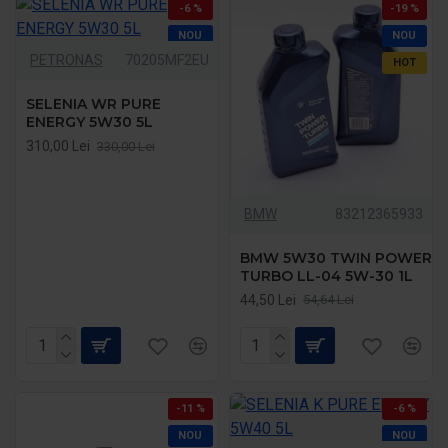
-6 %
-19 %
NOU
NOU
PETRONAS
70205MF2EU
HOT
SELENIA WR PURE
ENERGY 5W30 5L
310,00 Lei
330,00 Lei
BMW
83212365933
BMW 5W30 TWIN POWER
TURBO LL-04 5W-30 1L
44,50 Lei
54,64 Lei
-11 %
-6 %
NOU
NOU