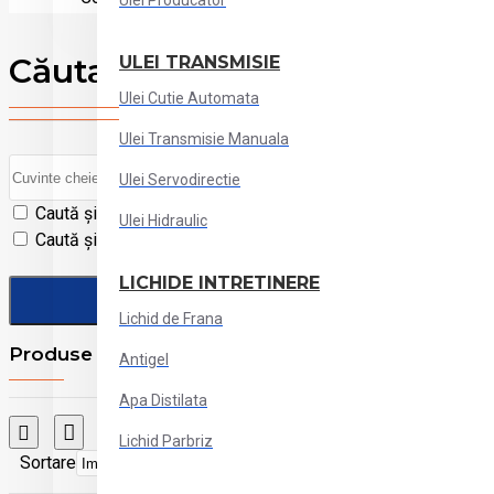
Ulei Producator
Căutare
ULEI TRANSMISIE
Ulei Cutie Automata
Ulei Transmisie Manuala
Ulei Servodirectie
Caută și în subcategorii
Ulei Hidraulic
Caută și în descrierea produselor
LICHIDE INTRETINERE
Lichid de Frana
Produse ce îndeplinesc criteriile de căutare
Antigel
Apa Distilata
Comparare produse
Lichid Parbriz
Sortare
Afisare