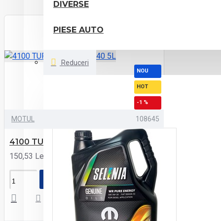
DIVERSE
PIESE AUTO
Reduceri
NOU
HOT
-1 %
MOTUL
108645
4100 TURBOLIGHT 10W40 5L
150,53 Lei
151,83 Lei
ADAUGĂ ÎN COŞ