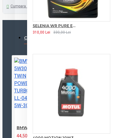
Cumpara acum
Intreaba despre ...
SELENIA WR PURE ENERGY 5W30 5L
310,00 Lei
330,00 Lei
CELE MAI VĂZUTE
ULTIMELE PRODUSE ADAUGA
BMW 5W30 TWIN POWER TURBO LL-04 5W-30 1L
44,50 Lei
54,64 Lei
4000 MOTION 10W30 1L