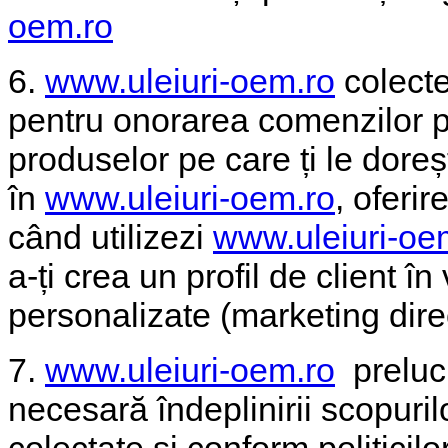
oem.ro
6.
www.uleiuri-oem.ro
colecte
pentru onorarea comenzilor pe
produselor pe care ți le doreș
în
www.uleiuri-oem.ro
, oferir
când utilizezi
www.uleiuri-oe
a-ți crea un profil de client î
personalizate (marketing direc
7.
www.uleiuri-oem.ro
prelucr
necesară îndeplinirii scopuril