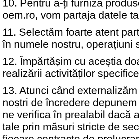
10. Pentru a-ți furniza produ
oem.ro, vom partaja datele tal
11. Selectăm foarte atent part
în numele nostru, operațiuni su
12. Împărtășim cu aceștia do
realizării activităților specif
13. Atunci când externalizăm a
noștri de încredere depunem t
ne verifica în prealabil dacă 
tale prin măsuri stricte de se
fiecare contracte de prelucrar