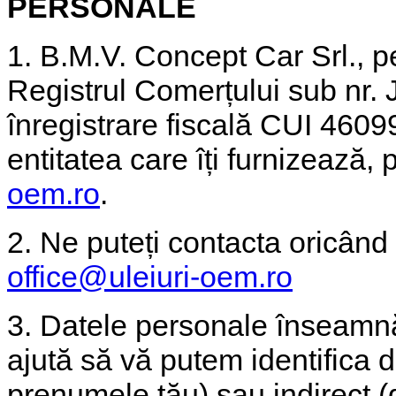
PERSONALE
1. B.M.V. Concept Car Srl., pe
Registrul Comerțului sub nr.
înregistrare fiscală CUI 46099
entitatea care îți furnizează, 
oem.ro
.
2. Ne puteți contacta oricând 
office@uleiuri-oem.ro
3. Datele personale înseamnă
ajută să vă putem identifica 
prenumele tău) sau indirect (d